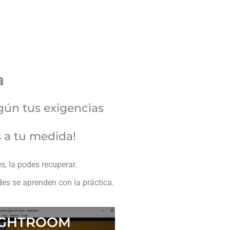
a
gún tus exigencias
s a tu medida!
s, la podes recuperar.
es se aprenden con la práctica.
IGHTROOM