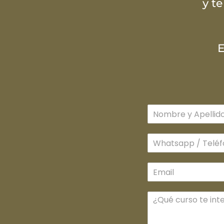
y t
E