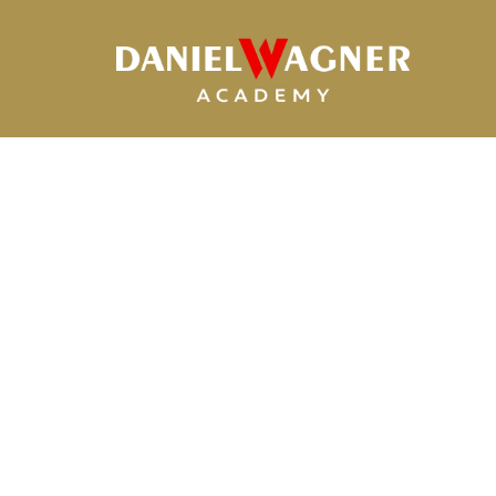
Ir
al
contenido